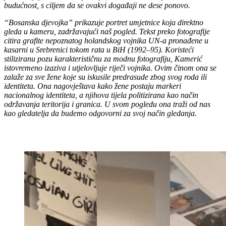
budućnost, s ciljem da se ovakvi događaji ne dese ponovo.
“Bosanska djevojka” prikazuje portret umjetnice koja direktno
gleda u kameru, zadržavajući naš pogled. Tekst preko fotografije
citira grafite nepoznatog holandskog vojnika UN-a pronađene u
kasarni u Srebrenici tokom rata u BiH (1992–95). Koristeći
stiliziranu pozu karakterističnu za modnu fotografiju, Kamerić
istovremeno izaziva i utjelovljuje riječi vojnika. Ovim činom ona se
zalaže za sve žene koje su iskusile predrasude zbog svog roda ili
identiteta. Ona nagovještava kako žene postaju markeri
nacionalnog identiteta, a njihova tijela politizirana kao način
održavanja teritorija i granica. U svom pogledu ona traži od nas
kao gledatelja da budemo odgovorni za svoj način gledanja.