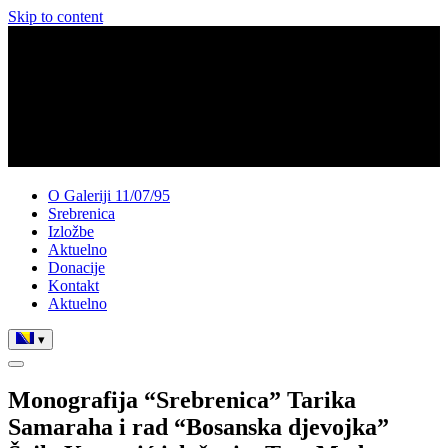
Skip to content
O Galeriji 11/07/95
Srebrenica
Izložbe
Aktuelno
Donacije
Kontakt
Aktuelno
▾
Monografija “Srebrenica” Tarika
Samaraha i rad “Bosanska djevojka”