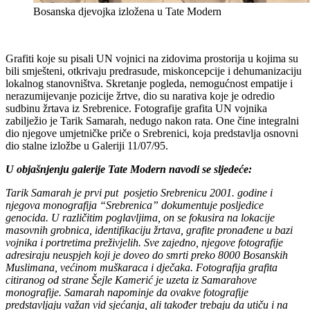
Bosanska djevojka izložena u Tate Modern
Grafiti koje su pisali UN vojnici na zidovima prostorija u kojima su
bili smješteni, otkrivaju predrasude, miskoncepcije i dehumanizaciju
lokalnog stanovništva. Skretanje pogleda, nemogućnost empatije i
nerazumijevanje pozicije žrtve, dio su narativa koje je odredio
sudbinu žrtava iz Srebrenice. Fotografije grafita UN vojnika
zabilježio je Tarik Samarah, nedugo nakon rata. One čine integralni
dio njegove umjetničke priče o Srebrenici, koja predstavlja osnovni
dio stalne izložbe u Galeriji 11/07/95.
U objašnjenju galerije Tate Modern navodi se sljedeće:
Tarik Samarah je prvi put posjetio Srebrenicu 2001. godine i
njegova monografija “Srebrenica” dokumentuje posljedice
genocida. U različitim poglavljima, on se fokusira na lokacije
masovnih grobnica, identifikaciju žrtava, grafite pronađene u bazi
vojnika i portretima preživjelih. Sve zajedno, njegove fotografije
adresiraju neuspjeh koji je doveo do smrti preko 8000 Bosanskih
Muslimana, većinom muškaraca i dječaka. Fotografija grafita
citiranog od strane Šejle Kamerić je uzeta iz Samarahove
monografije. Samarah napominje da ovakve fotografije
predstavljaju važan vid sjećanja, ali također trebaju da utiču i na