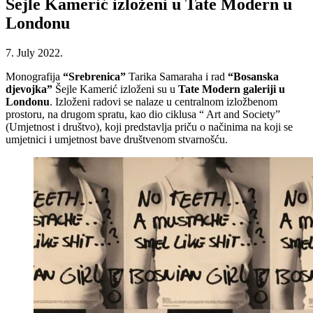
Šejle Kamerić izloženi u Tate Modern u
Londonu
7. July 2022.
Monografija
“Srebrenica”
Tarika Samaraha i rad
“Bosanska
djevojka”
Šejle Kamerić izloženi su u
Tate Modern galeriji u
Londonu
. Izloženi radovi se nalaze u centralnom izložbenom
prostoru, na drugom spratu, kao dio ciklusa “ Art and Society”
(Umjetnost i društvo), koji predstavlja priču o načinima na koji se
umjetnici i umjetnost bave društvenom stvarnošću.