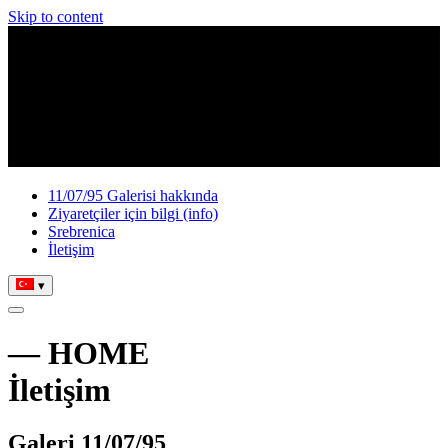
Skip to content
11/07/95 Galerisi hakkında
Ziyaretçiler için bilgi (info)
Srebrenica
İletişim
▾
— HOME
İletişim
Galeri 11/07/95