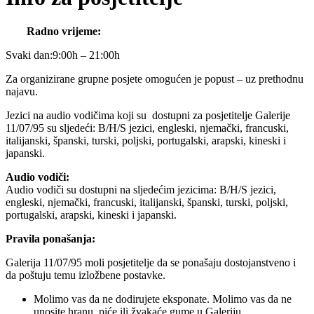
Radno vrijeme:
Svaki dan:9:00h – 21:00h
Za organizirane grupne posjete omogućen je popust – uz prethodnu
najavu.
Jezici na audio vodičima koji su dostupni za posjetitelje Galerije
11/07/95 su sljedeći: B/H/S jezici, engleski, njemački, francuski,
italijanski, španski, turski, poljski, portugalski, arapski, kineski i
japanski.
Audio vodiči:
Audio vodiči su dostupni na sljedećim jezicima: B/H/S jezici,
engleski, njemački, francuski, italijanski, španski, turski, poljski,
portugalski, arapski, kineski i japanski.
Pravila ponašanja:
Galerija 11/07/95 moli posjetitelje da se ponašaju dostojanstveno i
da poštuju temu izložbene postavke.
Molimo vas da ne dodirujete eksponate. Molimo vas da ne
unosite hranu, piće ili žvakaće gume u Galeriju.