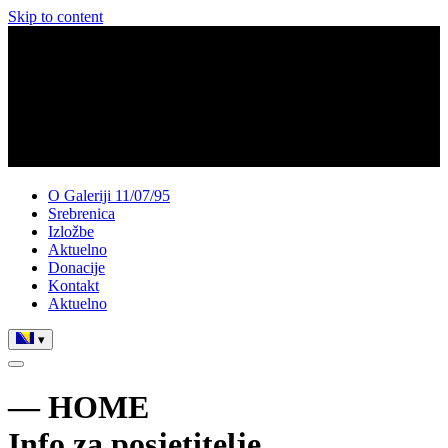
Skip to content
O Galeriji 11/07/95
Srebrenica
Izložbe
Aktuelno
Donacije
Kontakt
Aktuelno
▾
— HOME
Info za posjetitelje