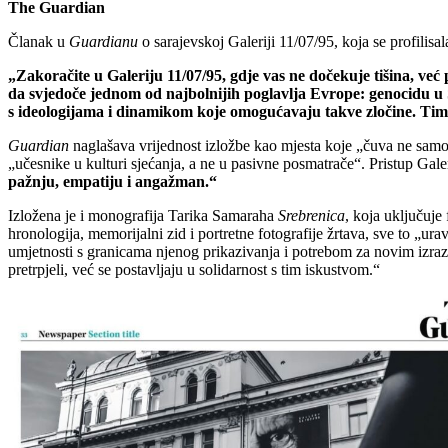
The Guardian
Članak u
Guardianu
o sarajevskoj Galeriji 11/07/95, koja se profilisa
„Zakoračite u Galeriju 11/07/95, gdje vas ne dočekuje tišina, već 
da svjedoče jednom od najbolnijih poglavlja Evrope: genocidu u Sreb
s ideologijama i dinamikom koje omogućavaju takve zločine. Time
Guardian
naglašava vrijednost izložbe kao mjesta koje „čuva ne samo s
„učesnike u kulturi sjećanja, a ne u pasivne posmatrače“. Pristup Gale
pažnju, empatiju i angažman.“
Izložena je i monografija Tarika Samaraha
Srebrenica
, koja uključuje
hronologija, memorijalni zid i portretne fotografije žrtava, sve to 
umjetnosti s granicama njenog prikazivanja i potrebom za novim izraz
pretrpjeli, već se postavljaju u solidarnost s tim iskustvom.“