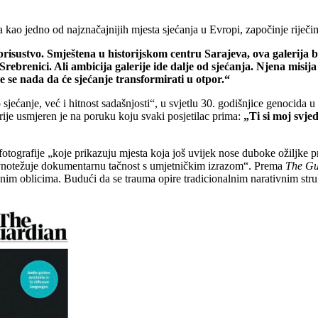
la kao jedno od najznačajnijih mjesta sjećanja u Evropi, započinje riječi
prisustvo. Smještena u historijskom centru Sarajeva, ova galerija b
renici. Ali ambicija galerije ide dalje od sjećanja. Njena misija ni
 se nada da će sjećanje transformirati u otpor.“
jećanje, već i hitnost sadašnjosti“, u svjetlu 30. godišnjice genocida u
rije usmjeren je na poruku koju svaki posjetilac prima:
„Ti si moj svje
 fotografije „koje prikazuju mjesta koja još uvijek nose duboke ožiljke p
„uravnotežuje dokumentarnu tačnost s umjetničkim izrazom“. Prema
The Gu
nim oblicima. Budući da se trauma opire tradicionalnim narativnim stru