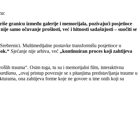
ma:
riše granicu između galerije i memorijala, pozivajući posjetioce
je samo očuvanje prošlosti, već i hitnosti sadašnjosti – suočiti se
 Srebrenici. Multimedijalne postavke transformišu posjetioce u
dok.“
Sjećanje nije arhiva, već
„kontinuiran proces koji zahtijeva
rošlih trauma“. Osim toga, tu su i memorijalni film, interaktivna
ardianu
, „ovaj pristup povezuje se s pitanjima predstavljanja traume u
kturama, ona zahtijeva forme koje ne govore u ime onih koji su