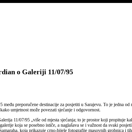
dian o Galeriji 11/07/95
07/95 među preporučene destinacije za posjetiti u Sarajevu. To je jedna od 
i kako umjetnost može povezati sjećanje i odgovornost.
Galerija 11/07/95 „više od mjesta sjećanja; to je prostor koji propituje 
galerije koja se posebno ističe, a naglašava se i važnost da svaki posje
Samaraha, koja prikazuje crno-bijele fotografije masovnih grobnica i tih