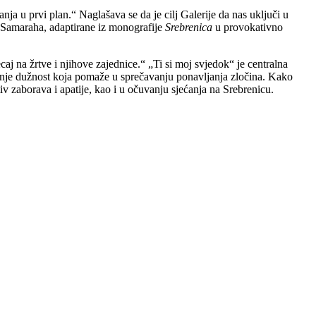
anja u prvi plan.“ Naglašava se da je cilj Galerije da nas uključi u
ika Samaraha, adaptirane iz monografije
Srebrenica
u provokativno
aj na žrtve i njihove zajednice.“ „Ti si moj svjedok“ je centralna
čenje dužnost koja pomaže u sprečavanju ponavljanja zločina. Kako
iv zaborava i apatije, kao i u očuvanju sjećanja na Srebrenicu.