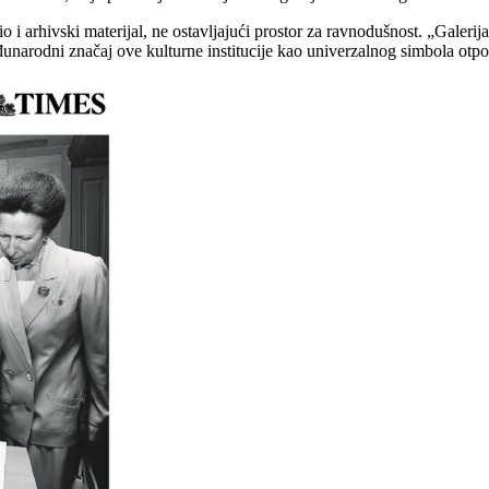
udio i arhivski materijal, ne ostavljajući prostor za ravnodušnost. „Galeri
unarodni značaj ove kulturne institucije kao univerzalnog simbola otpor