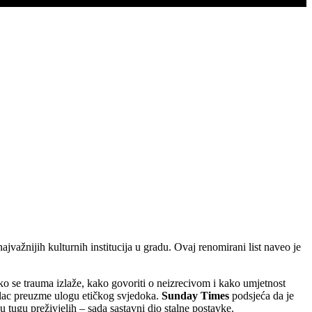
najvažnijih kulturnih institucija u gradu. Ovaj renomirani list naveo je
kako se trauma izlaže, kako govoriti o neizrecivom i kako umjetnost
tilac preuzme ulogu etičkog svjedoka.
Sunday Times
podsjeća da je
u tugu preživjelih – sada sastavni dio stalne postavke.