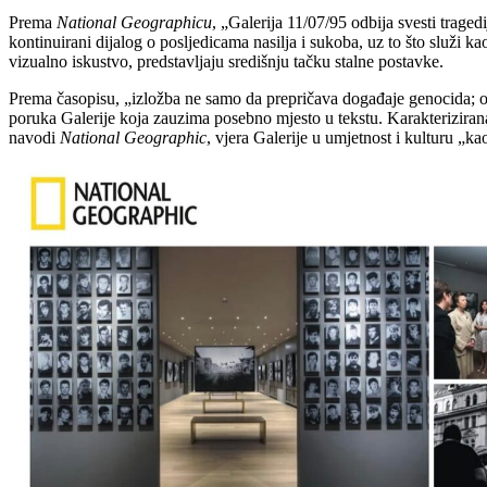
Prema
National Geographicu
, „Galerija 11/07/95 odbija svesti traged
kontinuirani dijalog o posljedicama nasilja i sukoba, uz to što služi k
vizualno iskustvo, predstavljaju središnju tačku stalne postavke.
Prema časopisu, „izložba ne samo da prepričava događaje genocida; ona 
poruka Galerije koja zauzima posebno mjesto u tekstu. Karakteriziran
navodi
National Geographic
, vjera Galerije u umjetnost i kulturu „k