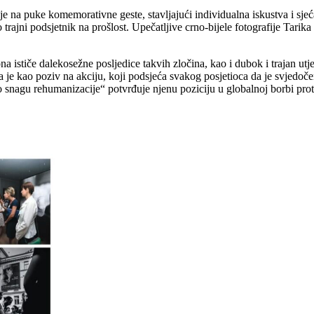
ije na puke komemorativne geste, stavljajući individualna iskustva i sjeć
ao trajni podsjetnik na prošlost. Upečatljive crno-bijele fotografije Tar
ističe dalekosežne posljedice takvih zločina, kao i dubok i trajan utjec
a je kao poziv na akciju, koji podsjeća svakog posjetioca da je svjedo
ao snagu rehumanizacije“ potvrđuje njenu poziciju u globalnoj borbi prot