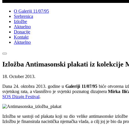
O Galeriji 11/07/95
Srebrenica
Izložbe
Aktuelno
Donacije
Kontakt
Aktuelno
Izložba Antimasonski plakati iz kolekcije M
18. October 2013.
Dana 24. oktobra 2013. godine u
Galeriji 11/07/95
biće otvorena i
svjetskog rata, a vlasništvo je svjetski poznatog dizajnera
Mirka Ilić
SOS Dizajn Festival
.
Izložba se sastoji od plakata koji su dio velike antimasonske izlož
Izložbu je finansirala nacistička njemačka vlada, a cilj joj je bio da p