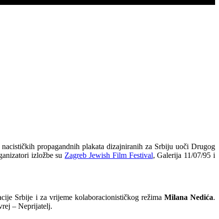
nacističkih propagandnih plakata dizajniranih za Srbiju uoči Drugog
rganizatori izložbe su
Zagreb Jewish Film Festival
, Galerija 11/07/95 i
cije Srbije i za vrijeme kolaboracionističkog režima
Milana Nedića
.
rej – Neprijatelj.