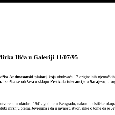
irka Ilića u Galeriji 11/07/95
zložba
Antimasonski plakati,
koja obuhvaća 17 originalnih njemačkih 
a
. Izložba se održava u sklopu
Festivala tolerancije
u Sarajevu
, a o
be otvorene u oktobru 1941. godine u Beogradu, nakon nacističke okupa
rodubi mržnju prema Jevrejima i da u javnosti stvori slike o tome da je Jev